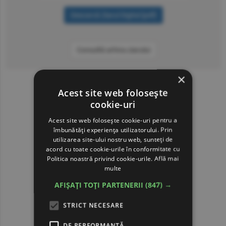
Consultă arhiva ziarului
×
Acest site web folosește
cookie-uri
Acest site web folosește cookie-uri pentru a
îmbunătăți experiența utilizatorului. Prin
utilizarea site-ului nostru web, sunteți de
acord cu toate cookie-urile în conformitate cu
Politica noastră privind cookie-urile.
Află mai
multe
AFIȘAȚI TOȚI PARTENERII
(847) →
STRICT NECESARE
DE PERFORMANȚĂ