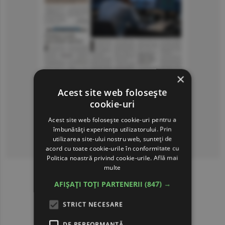
×
Acest site web folosește
cookie-uri
Acest site web folosește cookie-uri pentru a
îmbunătăți experiența utilizatorului. Prin
utilizarea site-ului nostru web, sunteți de
Consultă arhiva ziarului
acord cu toate cookie-urile în conformitate cu
Politica noastră privind cookie-urile.
Află mai
multe
AFIȘAȚI TOȚI PARTENERII
(847) →
STRICT NECESARE
DE PERFORMANȚĂ