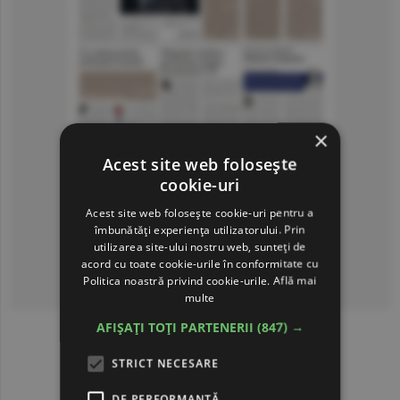
×
Acest site web folosește
cookie-uri
Acest site web folosește cookie-uri pentru a
îmbunătăți experiența utilizatorului. Prin
utilizarea site-ului nostru web, sunteți de
acord cu toate cookie-urile în conformitate cu
Consultă arhiva ziarului
Politica noastră privind cookie-urile.
Află mai
multe
AFIȘAȚI TOȚI PARTENERII
(847) →
STRICT NECESARE
DE PERFORMANȚĂ