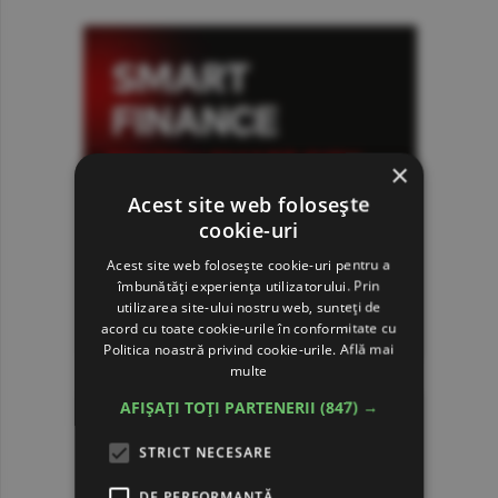
×
Acest site web folosește
cookie-uri
Acest site web folosește cookie-uri pentru a
îmbunătăți experiența utilizatorului. Prin
utilizarea site-ului nostru web, sunteți de
acord cu toate cookie-urile în conformitate cu
Politica noastră privind cookie-urile.
Află mai
multe
AFIȘAȚI TOȚI PARTENERII
(847) →
STRICT NECESARE
DE PERFORMANȚĂ