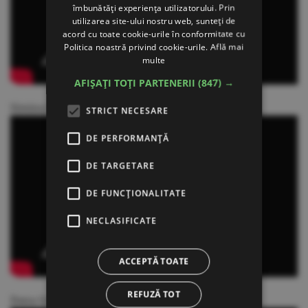
îmbunătăți experiența utilizatorului. Prin
utilizarea site-ului nostru web, sunteți de
acord cu toate cookie-urile în conformitate cu
Politica noastră privind cookie-urile.
Află mai
multe
AFIȘAȚI TOȚI PARTENERII
(847) →
Simina Costan
STRICT NECESARE
DE PERFORMANȚĂ
DE TARGETARE
DE FUNCŢIONALITATE
NECLASIFICATE
ACCEPTĂ TOATE
REFUZĂ TOT
Dana Gruia Dufaut