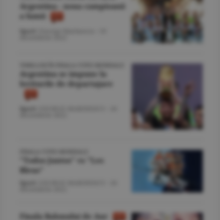
Argentina - noua campioană
a lumii
Sport
/George Marinescu -
19
decembrie 2022
THRILLER ÎN FINALA CUPEI MONDIALE
Argentina se impune la
loviturile de departajare
Sport
/GEORGE MARINESCU -
18
decembrie 2022
FINALA CUPEI MONDIALE
"Todos Juntos" vs "Les
Bleus"
Sport
/GEORGE MARINESCU -
18
decembrie 2022
Finala Balonului de Aur