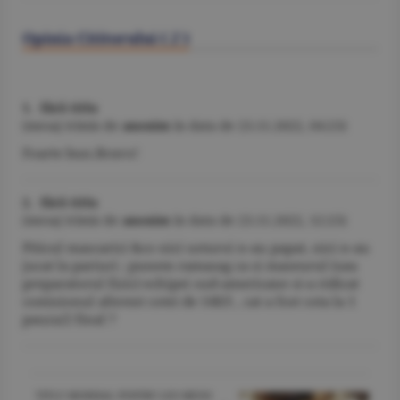
Opinia Cititorului (
2
)
1. fără titlu
(mesaj trimis de
anonim
în data de
23.11.2022, 04:23)
Foarte bun.Bravo!
2. fără titlu
(mesaj trimis de
anonim
în data de
23.11.2022, 12:23)
Piticul mascarici &co nici usturoi n-au papat, nici n-au
jucat la pariuri ; punem ramasag ca si maseurul (sau
preparatorul fizic) echipei sud-americane si-a ridicat
comisionul aferent cotei de 140/1 , cat a fost cota la 1
pauza/2 final ?
TITLU MONDIAL PENTRU LEO MESSI