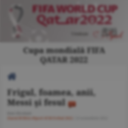
Cupa mondială FIFA
QATAR 2022
Frigul, foamea, anii,
Messi şi fesul
Dan Nicolaie
Ziarul BURSA
#Sport
#CM Fotbal 2022
/
23 noiembrie 2022