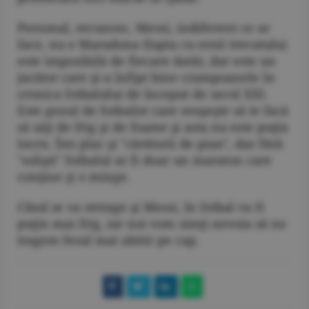
Personal, recunosc, Messi, indiferent ce ar
face, nu e Maradona (lupta cu eroii trecutului
este imposibilă de fiecare dată), dar este un
jucător care şi-a înfipt bine crampoanele în
cronica fotbalului de început de secol XXI.
Este genul de fotbalist care reuşeşte să te facă
să uiţi de frig şi de foame şi asta nu este puţin
lucru. Îmi plac şi "cărătorii de pian", dar fără
"solişti" fotbalul ar fi doar un maraton care
conţine şi o minge.
Când se va retrage şi Messi, în fotbal va fi
puţin mai frig, iar noi vom simţi nevoia să ne
tragem fesul mai abitir pe cap.