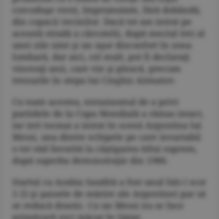
corcoduşe verzi, împrumutate, fără dobândă,
din copacii vecinilor. Dacă tot am intrat pe
această stradă a cârcotelii, după meciul trei al
unei zile simt şi un uşor disconfort în zona
lombară, dar aici, cel mult, pot fi declaraţi
vinovaţi anii, care vin şi pleacă, precum
trenurile în stepa lui Cinghiz Aitmatov.
Cu toate acestea, entuziasmul de a privi
partidele de la Cupa Mondială a rămas intact,
iar ieri tocmai a intrat în scenă Argentina lui
Messi, una dintre echipele pe care invariabil
o tot văd favorită la câştigarea titlui suprem,
după superba demonstraţie din 1986.
Startul cu Arabia Saudită a fost unul fals ( scor
1-2) şi şansele de mărire ale Argentinei par să
se reducă drastic. Cu un Messi nu se face
primăvară nici măcar în Qatar.