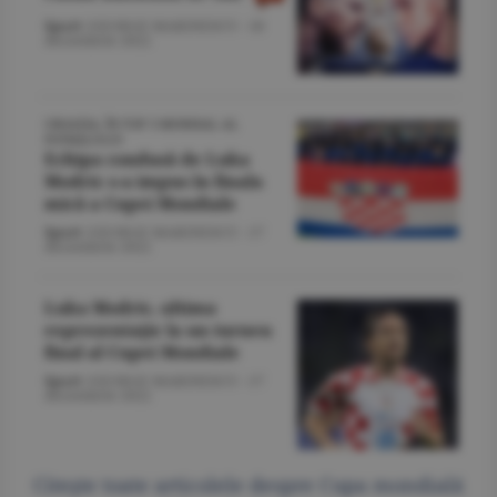
Sport
/GEORGE MARINESCU -
18
decembrie 2022
CROAŢIA, ÎN TOP 3 MONDIAL AL
FOTBALULUI
Echipa condusă de Luka
Modric s-a impus în finala
mică a Cupei Mondiale
Sport
/GEORGE MARINESCU -
17
decembrie 2022
Luka Modric, ultima
reprezentaţie la un turneu
final al Cupei Mondiale
Sport
/GEORGE MARINESCU -
17
decembrie 2022
Citeşte toate articolele despre Cupa mondială