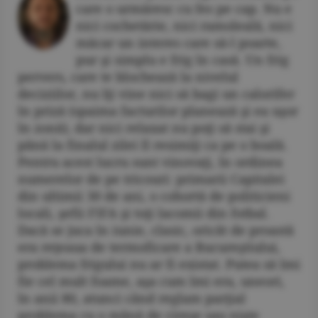
care o urmăresc cu fes pe cap. Nu e
nici cochetărie, nici ramoleală, nici
măcar un interes care să-l poarte,
pur şi simplu e frig în casă. Un frig
pervers, care te blochează la nivelul
deciziilor, nu îţi vine nici să bagi un calorifer
în priză (spaima facturilor planează şi ea uşor
în zonă), dar nici relaxat nu poţi să stai şi
până la finalul zilei îl resimiţi ca pe o boală.
Pentru acest lucru sunt vinovaţi, în ordinea
numerelor de pe tricouri: primarii Capitalei
din ultimii 30 de ani, o cohortă de politicieni
locali, şefii FIFA şi toţi lacomii din fotbal.
Dacă se juca în iunie, clasic, oricât de proastă
era reţeaua de termoficare a Bucureştiului,
problema frigului nu ar fi existat. Putea să îmi
fie cel mult foame, aşa cum îmi era, uneori,
în anii 80, atunci când reglam parţial
problema cu o mână de cireşe sau nişte