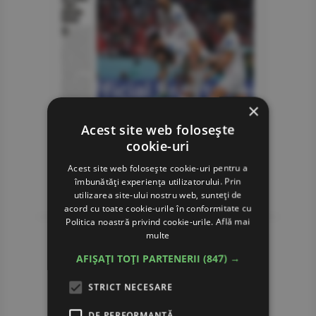
×
Acest site web folosește
cookie-uri
Acest site web folosește cookie-uri pentru a
îmbunătăți experiența utilizatorului. Prin
utilizarea site-ului nostru web, sunteți de
acord cu toate cookie-urile în conformitate cu
Politica noastră privind cookie-urile.
Află mai
multe
AFIȘAȚI TOȚI PARTENERII
(847) →
STRICT NECESARE
DE PERFORMANȚĂ