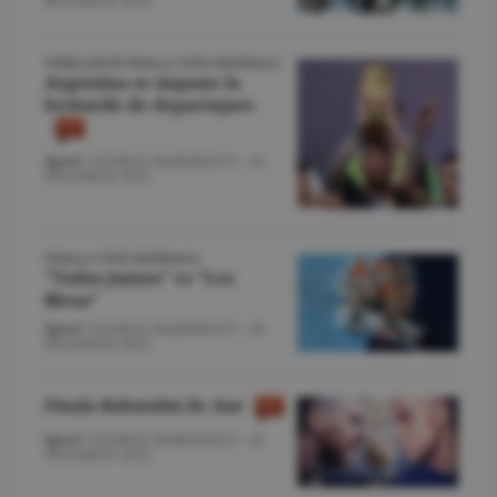
decembrie 2022
THRILLER ÎN FINALA CUPEI MONDIALE
Argentina se impune la
loviturile de departajare
Sport
/GEORGE MARINESCU -
18
decembrie 2022
FINALA CUPEI MONDIALE
"Todos Juntos" vs "Les
Bleus"
Sport
/GEORGE MARINESCU -
18
decembrie 2022
Finala Balonului de Aur
Sport
/GEORGE MARINESCU -
18
decembrie 2022