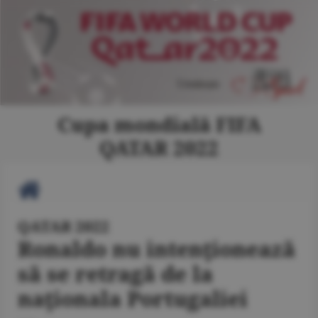
Cupa mondială FIFA
QATAR 2022
QATAR 2022
Ronaldo nu intenţionează
să se retragă de la
naţionala Portugaliei