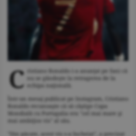
C
ristiano Ronaldo i-a anunţat pe fani că
nu se gândeşte la retragerea de la
echipa naţională.
Într-un mesaj publicat pe Instagram, Cristiano
Ronaldo recunoaşte că să câştige Cupa
Mondială cu Portugalia era "cel mai mare şi
mai ambiţios vis" al său.
"Din păcate, acest vis s-a încheiat", a precizat