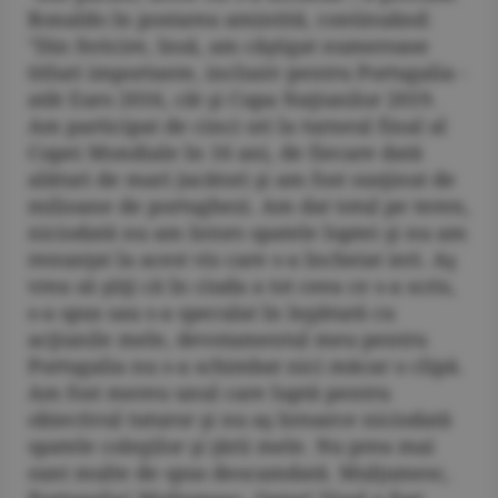
Ronaldo în postarea amintită, continuând:
"Din fericire, însă, am câştigat numeroase
titluri importante, inclusiv pentru Portugalia -
atât Euro 2016, cât şi Cupa Naţiunilor 2019.
Am participat de cinci ori la turneul final al
Cupei Mondiale în 16 ani, de fiecare dată
alături de mari jucători şi am fost susţinut de
milioane de portughezi. Am dat totul pe teren,
niciodată nu am întors spatele luptei şi nu am
renunţat la acest vis care s-a încheiat ieri. Aş
vrea să ştiţi că în ciuda a tot ceea ce s-a scris,
s-a spus sau s-a speculat în legătură cu
acţiunile mele, devotamentul meu pentru
Portugalia nu s-a schimbat nici măcar o clipă.
Am fost mereu unul care luptă pentru
obiectivul tuturor şi nu aş întoarce niciodată
spatele colegilor şi ţării mele. Nu prea mai
sunt multe de spus deocamdată. Mulţumesc,