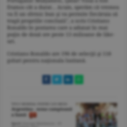
Portugalia! Mulţumesc, Qatar! Visul a fost
frumos cât a durat... Acum, sperăm că vremea
va fi un sfetnic bun şi va permite fiecăruia să
tragă propriile concluzii", a scris Cristiano
Ronaldo în postarea care a adunat în mai
puţin de două ore peste 13 milioane de like-
uri.
Cristiano Ronaldo are 196 de selecţii şi 118
goluri pentru naţionala lusitană.
TITLU MONDIAL PENTRU LEO MESSI
Argentina - noua campioană
a lumii
Sport
/George Marinescu -
19