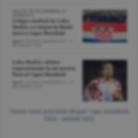
CROAŢIA, ÎN TOP 3 MONDIAL AL
FOTBALULUI
Echipa condusă de Luka
Modric s-a impus în finala
mică a Cupei Mondiale
Sport
/GEORGE MARINESCU -
17
decembrie 2022
Luka Modric, ultima
reprezentaţie la un turneu
final al Cupei Mondiale
Sport
/GEORGE MARINESCU -
17
decembrie 2022
Citeşte toate articolele despre Cupa mondială
FIFA - QATAR 2022