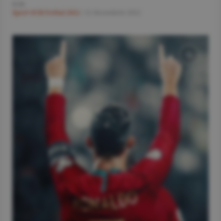
O.D.
Sport
#CM Fotbal 2022
/
12 decembrie 2022