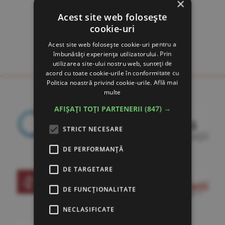
×
Acest site web folosește
cookie-uri
Acest site web folosește cookie-uri pentru a
îmbunătăți experiența utilizatorului. Prin
utilizarea site-ului nostru web, sunteți de
PARTENERI
acord cu toate cookie-urile în conformitate cu
Politica noastră privind cookie-urile.
Află mai
multe
AFIȘAȚI TOȚI PARTENERII
(847) →
STRICT NECESARE
DE PERFORMANȚĂ
DE TARGETARE
DE FUNCŢIONALITATE
NECLASIFICATE