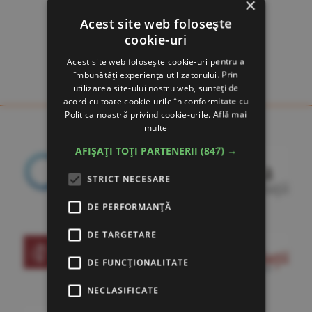
×
Acest site web folosește
cookie-uri
Acest site web folosește cookie-uri pentru a
îmbunătăți experiența utilizatorului. Prin
utilizarea site-ului nostru web, sunteți de
PARTENERI
acord cu toate cookie-urile în conformitate cu
Politica noastră privind cookie-urile.
Află mai
multe
AFIȘAȚI TOȚI PARTENERII
(847) →
STRICT NECESARE
DE PERFORMANȚĂ
DE TARGETARE
DE FUNCŢIONALITATE
NECLASIFICATE