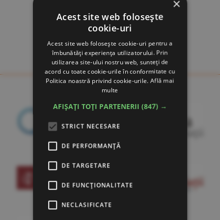
×
Acest site web folosește
cookie-uri
Acest site web folosește cookie-uri pentru a
îmbunătăți experiența utilizatorului. Prin
utilizarea site-ului nostru web, sunteți de
PARTENERI
acord cu toate cookie-urile în conformitate cu
Politica noastră privind cookie-urile.
Află mai
multe
AFIȘAȚI TOȚI PARTENERII
(847) →
STRICT NECESARE
DE PERFORMANȚĂ
DE TARGETARE
DE FUNCŢIONALITATE
NECLASIFICATE