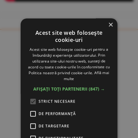
×
ORGANIZATOR
Acest site web folosește
cookie-uri
Ziarul BURSA
Acest site web folosește cookie-uri pentru a
îmbunătăți experiența utilizatorului. Prin
utilizarea site-ului nostru web, sunteți de
acord cu toate cookie-urile în conformitate cu
Politica noastră privind cookie-urile.
Află mai
multe
AFIȘAȚI TOȚI PARTENERII
(847) →
în parteneriat cu
STRICT NECESARE
DE PERFORMANȚĂ
DE TARGETARE