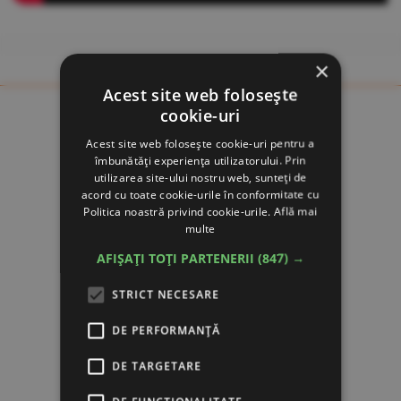
×
ORGANIZATOR
Acest site web folosește
cookie-uri
Ziarul BURSA
Acest site web folosește cookie-uri pentru a
îmbunătăți experiența utilizatorului. Prin
utilizarea site-ului nostru web, sunteți de
acord cu toate cookie-urile în conformitate cu
Politica noastră privind cookie-urile.
Află mai
multe
AFIȘAȚI TOȚI PARTENERII
(847) →
în parteneriat cu
STRICT NECESARE
DE PERFORMANȚĂ
DE TARGETARE