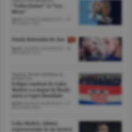
FINALA CUPEI MONDIALE
"Todos Juntos" vs "Les
Bleus"
Sport
/GEORGE MARINESCU -
18
decembrie 2022
Finala Balonului de Aur
Sport
/GEORGE MARINESCU -
18
decembrie 2022
CROAŢIA, ÎN TOP 3 MONDIAL AL
FOTBALULUI
Echipa condusă de Luka
Modric s-a impus în finala
mică a Cupei Mondiale
Sport
/GEORGE MARINESCU -
17
decembrie 2022
Luka Modric, ultima
reprezentaţie la un turneu