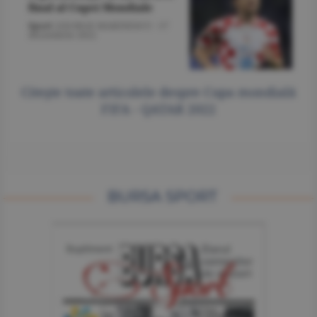
final al Cupei Mondiale
Sport
/GEORGE MARINESCU -
17
decembrie 2022
Citeşte toate articolele despre Cupa mondială
FIFA - QATAR 2022
BURSA SPORT