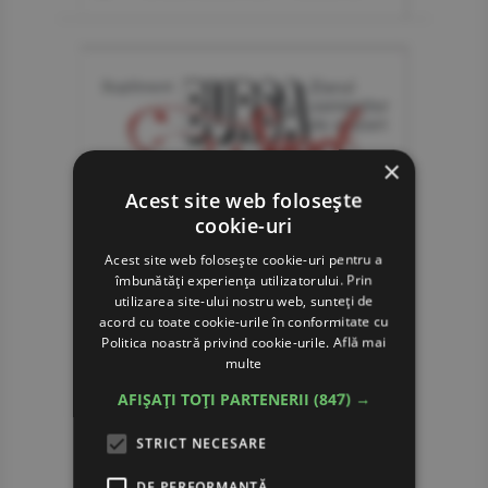
×
Acest site web folosește
cookie-uri
Acest site web folosește cookie-uri pentru a
îmbunătăți experiența utilizatorului. Prin
utilizarea site-ului nostru web, sunteți de
acord cu toate cookie-urile în conformitate cu
Politica noastră privind cookie-urile.
Află mai
multe
AFIȘAȚI TOȚI PARTENERII
(847) →
STRICT NECESARE
DE PERFORMANȚĂ