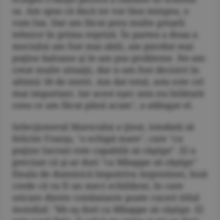
sa. Am spus că dacă ne vor lăsa mingea, o
vom lua. Dar am făcut prea multe greşeli
tehnice în prima repriză. În partea a doua a
meciului am fost mai abili, am pierdut mai
puţine baloane şi le-am pus probleme. Ne-am
creat multe situaţii, dar n-am fost decisivi în
ultimii 30 de metri. Am dat totul, asta este cel
mai important. Iar acest eşec asta nu înlătură
ceea ce am făcut până acum", a adăugat el.
Selecţionerul Marocului a ţinut, totodată să
felicite Franţa, "o echipă mare", care "cu
puţine lucruri este capabilă să câştige". El a
precizat că şi-ar dori "ca Mbappe să câştige"
finala de duminică împotriva Argentinei, însă
crede că va fi un meci echilibrat, în care
oricare dintre combatante poate cuceri titlul
mondial: "Mi-aş dori ca Mbappe să câştige. El