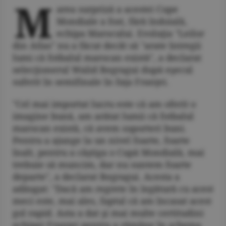
M
area surpriză a acestei Cupe
Mondiale a fost, fără îndoială,
echipa Marocului. Evoluţia "Leilor
din Atlas" nu a făcut decât să "arate întregii
lumi că fotbalul marocan există", a declarat
selecţionerul Walid Regragui după eşecul
suferit în semifinale în faţa Franţei.
"Cel mai importat lucru este că am oferit o
imagine bună, am arătat lumii că fotbalul
marocan există, că avem suporteri buni.
Pentru a ajunge la un nivel foarte, foarte
înalt, pentru a câştiga o Cupă Mondială, mai
trebuie să muncim, dar nu suntem foarte
departe", a declarat Regragui. Acesta a
adăugat: "Dacă am regrete în legătură cu acest
meci este, mai ales, faptul că am încasat acest
gol rapid. Asta a dat şi mai multe certitudini
echipei Franţei pentru a rămâne în schema