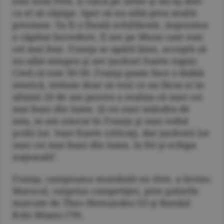
este noul Pele, îi calcă pe urme şi mi-aş dori
ca el să câştige. Sper să nu aibă prea multă
presiune. Va fi o finală echilibrată. Argentina
a căpătat încredere, îl are pe Messi care este
cel mai bun. Franţa se apără bine, acceptă să
nu aibă mingea şi are jucători foarte rapizi.
Cred că este 50-50. Franţa poate face o dublă
istorică, trebuie doar să vezi ce au făcut ei în
ultimii 20 de ani pentru a realiza că sunt cei
mai buni din lume. Şi eu sunt mândru de
asta, m-am născut în Franţa şi sunt rodul
şcolii lor. Sunt foarte criticaţi, dar jucătorii lor
sunt cei mai buni din lume, la fel şi echipa
naţională".
Franţa, campioana mondială en titre, a învins
Marocul, surpriza competiţiei, prin golurile
marcate de Theo Hernandez (5) şi Randal
Kolo Muani (79).