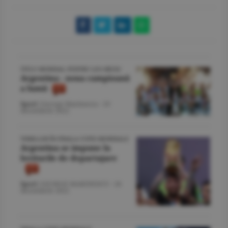
TITLU MONDIAL PENTRU LEO MESSI
Argentina - noua campioană
a lumii
Sport
/George Marinescu -
19
decembrie 2022
THRILLER ÎN FINALA CUPEI MONDIALE
Argentina se impune la
loviturile de departajare
Sport
/GEORGE MARINESCU -
18
decembrie 2022