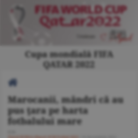
Cupa mondială FIFA
QATAR 2022
Marocanii, mândri că au
pus ţara pe harta
fotbalului mare
O.D.
Ziarul BURSA
#Sport
#CM Fotbal 2022
/
16 decembrie 2022