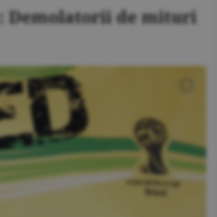
 Demolatorii de mituri