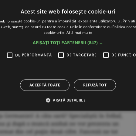
Acest site web folosește cookie-uri
web folosește cookie-uri pentru a îmbunătăți experiența utilizatorului. Prin util
ru web, sunteți de acord cu toate cookie-urile în conformitate cu Politica noast
cookie-urile.
Află mai multe
AFIȘAȚI TOȚI PARTENERII
(847) →
E
DE PERFORMANȚĂ
DE TARGETARE
DE FUNCŢI
ACCEPTĂ TOATE
REFUZĂ TOT
ARATĂ DETALIILE
ţa Germaniei! A câta oară? Specialiştii în fotbal,
aduna şi după o muncă asiduă ne vor prezenta un
mat din cel puţin două cifre. Fancezii ne tot