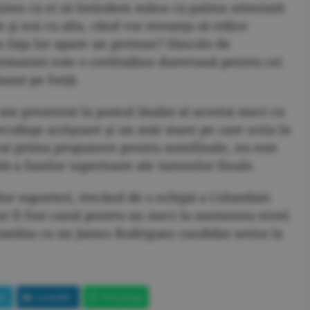
nirea cu ei să întindem mâna cu palma orientată
 şi noi cu alta, când vor renunţa să ridice
n faţa lor apare un german? Dincolo de
Germaniei este o certitudine dureroasă pentru cei
azat pe forţă.
am prezentat la pomul lăudat al acestui meci cu
rcoduşe acrişoare şi un măr mare pe care scria în
cut prima propunere pentru semifinale, nu este
ă a fazelor superioare ale turneelor finale.
ilor suporteri, trecând de o echipă a Columbiei
r fi fost cazul pentru un meci la asemenea nivel.
olumbia cu un James Rodriguez candidat serios la
et
LinkedIn
Whatsapp