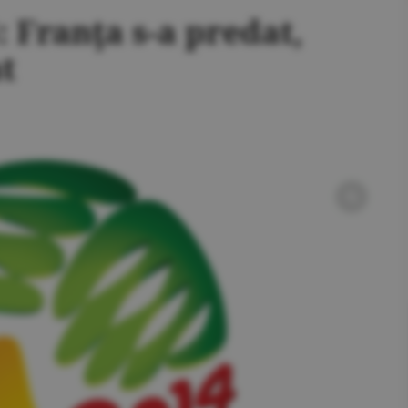
Franţa s-a predat,
t