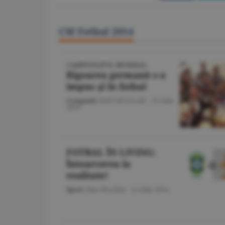
CM Fotbal 2014
CAMPIONATUL MONDIAL
Rigoarea germană s-a
impus şi în fotbal
Companii
/DAN NICOLAIE -
15 iulie
2014
FOTBAL ÎN LIVING:
Întoarcerea la
realitate!
Sport
/Dan Nicolaie -
12 iulie 2014