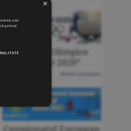
×
izarea site-
ră privind
Jocurile Olimpice
ONALITATE
“TOKIO 2020”
detalii eveniment
Campionatul European