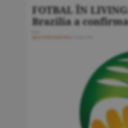
FOTBAL ÎN LIVING: 
Brazilia a confirma
D.N.
Sport
#CM Fotbal 2014
/
5 iulie 2014