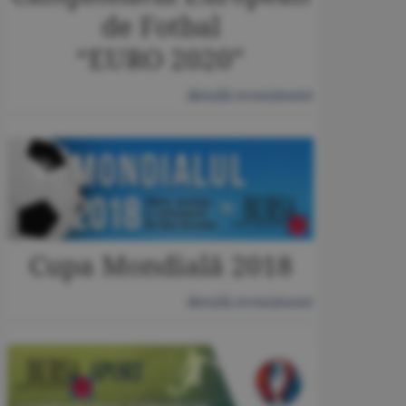
de Fotbal
“EURO 2020”
detalii eveniment
Cupa Mondială 2018
detalii eveniment