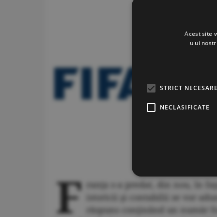
Acest site 
ului nost
STRICT NECESAR
NECLASIFICATE
F
ranţa s-a predat, din nou, în fa
istoricii şi contabilii se vor 
răspuns conţinând un număr for