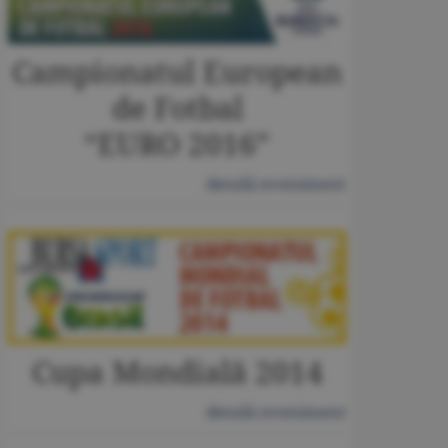
Campionatul European
de Fotbal
“EURO 2016”
detalii eveniment
Cupa Mondială 2014
detalii eveniment