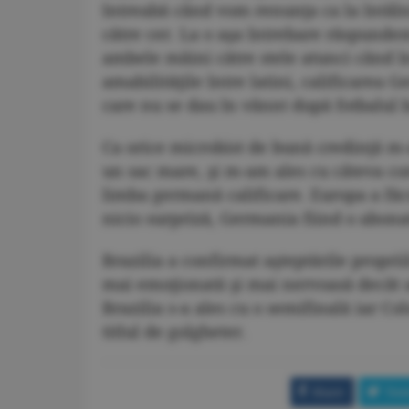
întreabă când vom renunţa ca la întâl
către cer. La o aşa întrebare răspundem
ambele mâini către stele atunci când î
amabilităţile între latini, calificarea 
care nu se dau în vânnt după fotbalul b
Ca orice microbist de bună credinţă m-
un sac mare, şi m-am ales cu câteva co
limba germană calificare. Europa a fă
nicio surpriză, Germania fiind o abonat
Brazilia a confirmat aşteptările propri
mai emoţionată şi mai nervoasă decât a
Brazilia s-a ales cu o semifinală iar C
titlul de golgheter.
Share
Twe