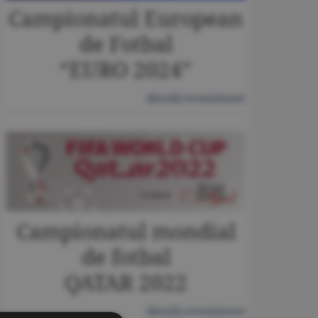
Campionatul European
de Fotbal
“EURO 2024”
detalii eveniment
Campionatul mondial
de fotbal
QATAR 2022
detalii eveniment