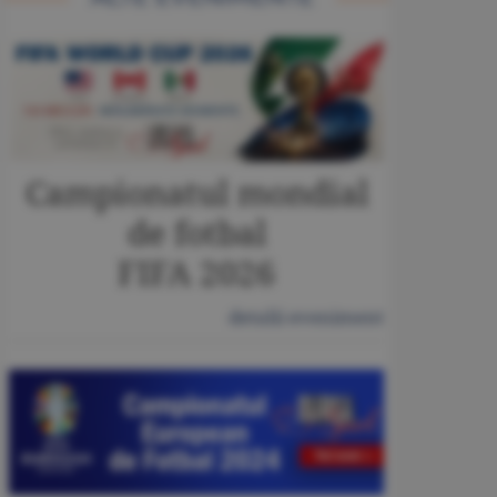
Campionatul mondial
de fotbal
FIFA 2026
detalii eveniment