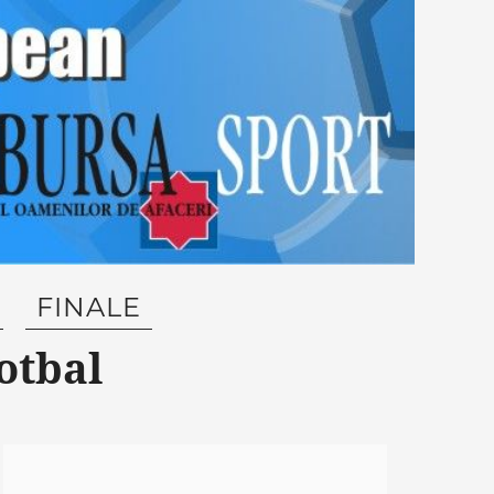
FINALE
otbal