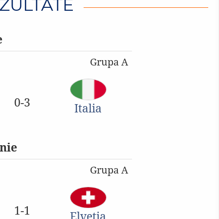
ZULTATE
e
Grupa A
0-3
Italia
nie
Grupa A
1-1
Elveţia