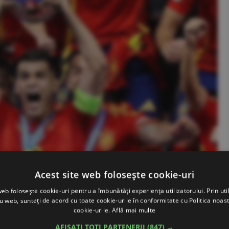
Acest site web folosește cookie-uri
web folosește cookie-uri pentru a îmbunătăți experiența utilizatorului. Prin util
ru web, sunteți de acord cu toate cookie-urile în conformitate cu Politica noast
cookie-urile.
Află mai multe
AFIȘAȚI TOȚI PARTENERII
(847) →