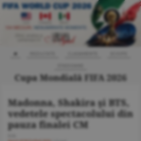
REZULTATE
CLASAMENTE
ECHIPE
STADIOANE
Cupa Mondială FIFA 2026
Madonna, Shakira şi BTS,
vedetele spectacolului din
pauza finalei CM
O.D.