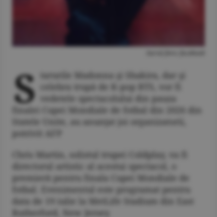
Sursă foro: facebook
S
tarurile Madonna şi Shakira, dar şi
celebra trupă de K-pop BTS, vor fi
vedetele spectacolului din pauza
finalei Cupei Mondiale de fotbal din 2026 din
Statele Unite, au anunţat joi organizatorii,
potrivit AFP
Chris Martin, solistul trupei Coldplay, va fi
directorul artistic al acestui spectacol, o
premieră pentru finala Cupei Mondiale de
fotbal. Evenimentul este programat pentru
data de 19 iulie la MetLife Stadium din East
Rutherford, New Jersey.