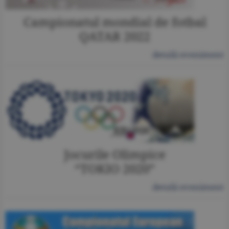
Campionatul mondial de fotbal
QATAR 2022
detalii eveniment
Jocurile Olimpice
“TOKIO 2020”
detalii eveniment