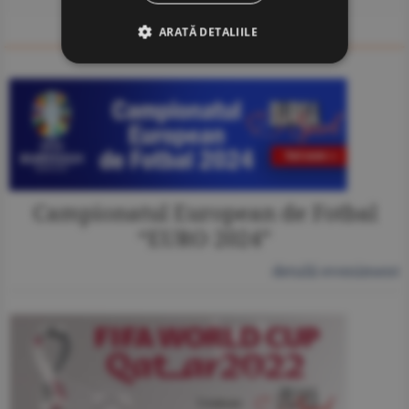
ARATĂ DETALIILE
ALTE EVENIMENTE
Campionatul European de Fotbal
“EURO 2024”
detalii eveniment