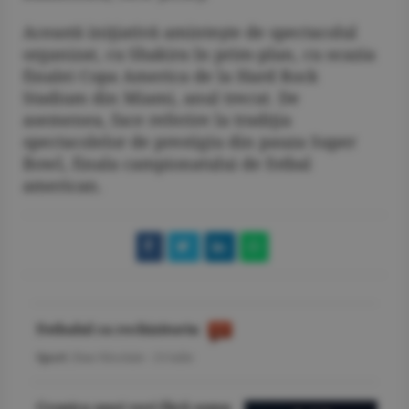
Această iniţiativă aminteşte de spectacolul
organizat, cu Shakira în prim-plan, cu ocazia
finalei Copa America de la Hard Rock
Stadium din Miami, anul trecut. De
asemenea, face referire la tradiţia
spectacolelor de prestigiu din pauza Super
Bowl, finala campionatului de fotbal
american.
Fotbalul ca rechizitoriu
Sport
/Dan Nicolaie -
23 iulie
Cronica unei veri fără somn