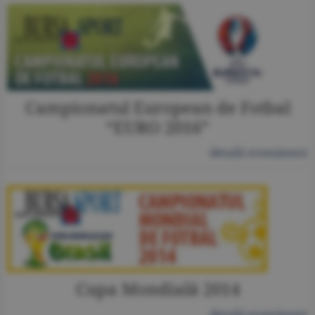
Campionatul European de Fotbal
“EURO 2016”
detalii eveniment
Cupa Mondială 2014
detalii eveniment