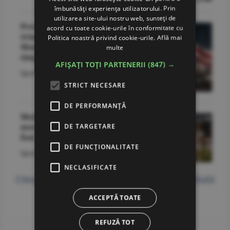
îmbunătăți experiența utilizatorului. Prin
utilizarea site-ului nostru web, sunteți de
Presa spaniolă după
acord cu toate cookie-urile în conformitate cu
triumful de la Cupa
Politica noastră privind cookie-urile.
Află mai
Mondială: "Regii tuturor
multe
timpurilor!”
AFIȘAȚI TOȚI PARTENERII
(847) →
Sport
/O.D. -
20 iulie,
06:37
STRICT NECESARE
DE PERFORMANȚĂ
Medalii de bronz, după un
meci de aur - finala mică a
DE TARGETARE
fost mare
DE FUNCŢIONALITATE
Sport
/Dan Nicolaie -
19 iulie,
02:07
NECLASIFICATE
Citeşte toate articolele despre Cupa mondială
FIFA - 2026
ACCEPTĂ TOATE
REFUZĂ TOT