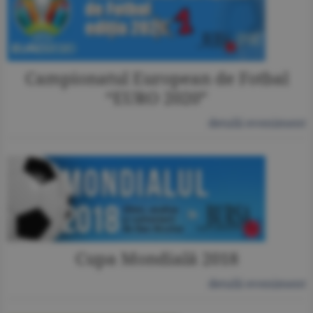
Campionatul European de Fotbal
“EURO 2020”
detalii eveniment
Cupa Mondială 2018
detalii eveniment