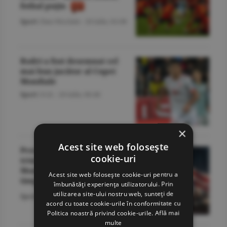
fotbal puţin
Sport
/Dan Nicolaie -
20 iulie,
01:08
Rodri a fost desemnat cel
mai bun jucător al Cupei
Mondiale
Sport
/O.D. -
20 iulie,
06:40
×
Acest site web folosește
Presa spaniolă după
cookie-uri
triumful de la Cupa
Mondială: "Regii tuturor
Acest site web folosește cookie-uri pentru a
timpurilor!”
îmbunătăți experiența utilizatorului. Prin
utilizarea site-ului nostru web, sunteți de
Sport
/O.D. -
20 iulie,
06:37
acord cu toate cookie-urile în conformitate cu
Politica noastră privind cookie-urile.
Află mai
multe