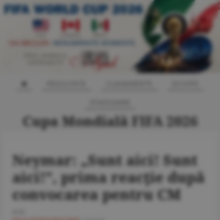
REZULTATE
CLASAMENTE
ECHIPE
STADIOANE
Cupa Mondială FIFA 2026
Neymar: „Sunt aici! Sunt
aici!”, prima reacţie după
convocarea pentru CM
O.D.