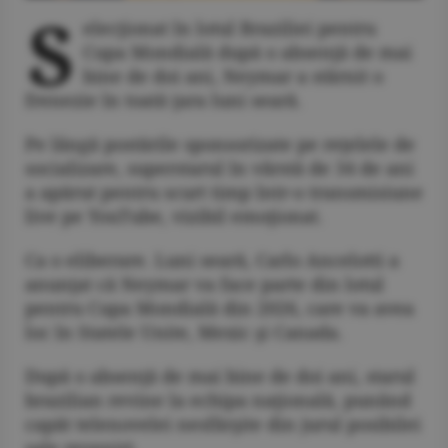
S
elecţionat în lotul Braziliei pentru
Cupa Mondială după o absenţă de mai
bine de doi ani, Neymar a stârnit o
frenezie în toată ţara luni seară.
Pe lângă postările sponsorizate pe reţelele de
socializare, superstarul în vârstă de 34 de ani
a apărut pentru scurt timp într-o transmisiune
live pe YouTube, vizibil emoţionat.
Ca o eliberare. Luni seară, Carlo Ancelotti a
anunţat că Neymar va face parte din lotul
pentru Cupa Mondială din 2026, care va avea
loc în Statele Unite, Mexic şi Canada.
După o absenţă de mai bine de doi ani, starul
brazilian revine la echipa naţională, punând
capăt telenovelei nesfârşite din jurul posibilei