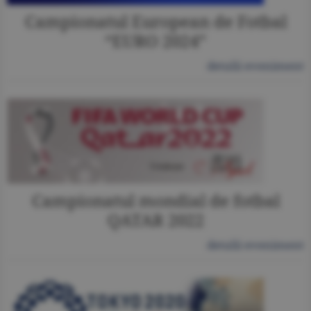
Campionatul European de Fotbal
“EURO 2024”
detalii eveniment
Campionatul mondial de fotbal
QATAR 2022
detalii eveniment