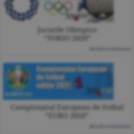
Jocurile Olimpice
“TOKIO 2020”
detalii eveniment
Campionatul European de Fotbal
“EURO 2020”
detalii eveniment