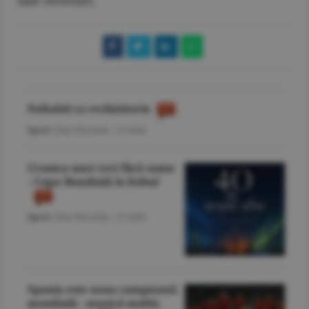
sale reveniri.
Fotbalul ca rechizitoriu
Sport
/Dan Nicolaie -
23 iulie
Cronica unei veri fără somn
- Cupa Mondială la fotbal
Sport
/Dan Nicolaie -
21 iulie
Spania este noua campioană
mondială - muzică multă,