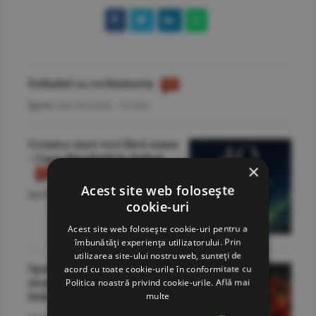
Fotbalul ca rechizitoriu
Sport
/Dan Nicolaie -
23 iulie
Cronica unei veri fără somn
- Cupa Mondială la fotbal
×
Acest site web folosește
Sport
/Dan Nicolaie -
21 iulie
cookie-uri
Acest site web folosește cookie-uri pentru a
îmbunătăți experiența utilizatorului. Prin
utilizarea site-ului nostru web, sunteți de
Spania este noua campioană
acord cu toate cookie-urile în conformitate cu
mondială - muzică multă,
Politica noastră privind cookie-urile.
Află mai
fotbal puţin
multe