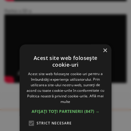
Partea a III-a
×
Acest site web folosește
cookie-uri
Acest site web folosește cookie-uri pentru a
îmbunătăți experiența utilizatorului. Prin
utilizarea site-ului nostru web, sunteți de
acord cu toate cookie-urile în conformitate cu
Politica noastră privind cookie-urile.
Află mai
multe
ORGANIZATOR
AFIȘAȚI TOȚI PARTENERII
(847) →
Ziarul BURSA
STRICT NECESARE