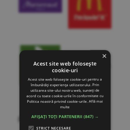
×
Acest site web folosește
cookie-uri
Acest site web folosește cookie-uri pentru a
îmbunătăți experiența utilizatorului. Prin
utilizarea site-ului nostru web, sunteți de
acord cu toate cookie-urile în conformitate cu
Politica noastră privind cookie-urile.
Află mai
multe
AFIȘAȚI TOȚI PARTENERII
(847) →
STRICT NECESARE