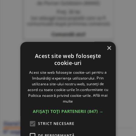
×
Acest site web folosește
cookie-uri
Acest site web folosește cookie-uri pentru a
îmbunătăți experiența utilizatorului. Prin
utilizarea site-ului nostru web, sunteți de
acord cu toate cookie-urile în conformitate cu
Politica noastră privind cookie-urile.
Află mai
multe
AFIȘAȚI TOȚI PARTENERII
(847) →
Ziarul BURSA
STRICT NECESARE
07 august
DE PERFORMANȚĂ