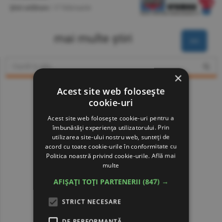
Ştiri utilitare
/
17 februarie
mai multe ştiri
>>
×
Acest site web folosește
cookie-uri
Acest site web folosește cookie-uri pentru a
îmbunătăți experiența utilizatorului. Prin
utilizarea site-ului nostru web, sunteți de
acord cu toate cookie-urile în conformitate cu
Politica noastră privind cookie-urile.
Află mai
multe
AFIȘAȚI TOȚI PARTENERII
(847) →
STRICT NECESARE
DE PERFORMANȚĂ