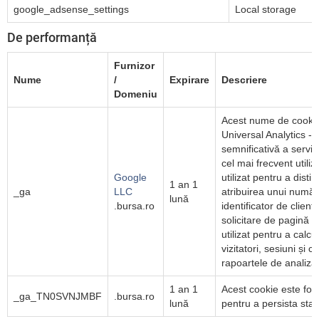
google_adsense_settings
Local storage
De performanță
Furnizor
Nume
/
Expirare
Descriere
Domeniu
Acest nume de cookie
Universal Analytics - 
semnificativă a servic
cel mai frecvent utiliz
Google
utilizat pentru a disting
1 an 1
_ga
LLC
atribuirea unui număr
lună
.bursa.ro
identificator de client
solicitare de pagină di
utilizat pentru a calc
vizitatori, sesiuni și 
rapoartele de analiză a
1 an 1
Acest cookie este fol
_ga_TN0SVNJMBF
.bursa.ro
lună
pentru a persista star