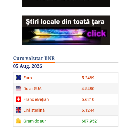
Curs valutar BNR
05 Aug. 2026
Euro
5.2489
Dolar SUA
4.5480
Franc elveţian
5.6210
Liră sterlină
6.1244
Gram de aur
607.9521