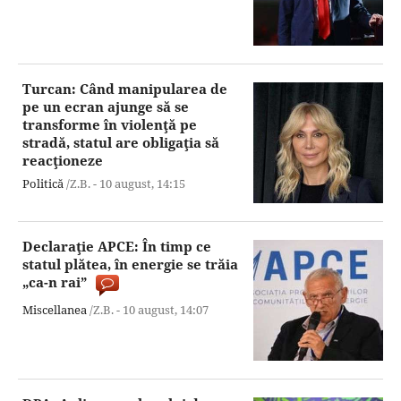
Turcan: Când manipularea de
pe un ecran ajunge să se
transforme în violenţă pe
stradă, statul are obligaţia să
reacţioneze
Politică
/Z.B. -
10 august,
14:15
Declaraţie APCE: În timp ce
statul plătea, în energie se trăia
„ca-n rai”
Miscellanea
/Z.B. -
10 august,
14:07