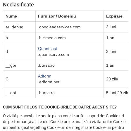
Neclasificate
Nume
Furnizor / Domeniu
Expirare
ar_debug
.googleadservices.com
3 luni
b
.blismedia.com
1 an
Quantcast
d
3 luni
.quantserve.com
__gpi
.bursa.ro
1 an
Adform
C
29 zile
.adform.net
__eoi
.bursa.ro
5 luni 29 zile
CUM SUNT FOLOSITE COOKIE-URILE DE CĂTRE ACEST SITE?
O vizită pe acest site poate plasa cookie-uri în scopuri de: Cookie-uri
de performanţă a site-ului Cookie-uri de analiză a vizitatorilor Cookie-
uri pentru geotargetting Cookie-uri de înregistrare Cookie-uri pentru