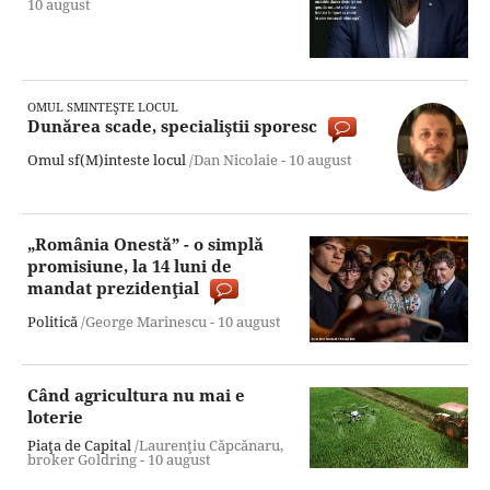
10 august
OMUL SMINTEŞTE LOCUL
Dunărea scade, specialiştii sporesc
Omul sf(M)inteste locul
/Dan Nicolaie -
10 august
„România Onestă” - o simplă
promisiune, la 14 luni de
mandat prezidenţial
Politică
/George Marinescu -
10 august
Când agricultura nu mai e
loterie
Piaţa de Capital
/Laurenţiu Căpcănaru,
broker Goldring -
10 august