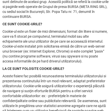
sunt detinute de acelasi grup. Această politică se referă la cookie-urile
si paginile web operate de Grupul de presa BURSA (META RING SRL),
cu sediul social în Bucureşti, Str. Popa Tatu nr. 71, denumit în
continuare BURSA.
CE SUNT COOKIE-URILE?
Cookie-ul este un fisier de mici dimensiuni, format din litere si numere,
care va fi stocat pe computerul, terminalul mobil sau alte
echipamente ale unui utilizator de pe care se accesează internetul.
Cookie-ul este instalat prin solicitarea emisă de către un web-server
unui browser (ex: Internet Explorer, Chrome) si este complet "pasiv"
(nu contine programe software, virusi sau spyware si nu poate
accesa informatiile de pe hard driverul utilizatorului).
LA CE SUNT FOLOSITE COOKIE-URILE?
Aceste fisiere fac posibilă recunoasterea terminalului utilizatorului si
prezentarea continutului într-un mod relevant, adaptat preferintelor
utilizatorului. Cookie-urile asigură utilizatorilor o experienţă plăcută
de navigare şi susţin eforturile BURSA pentru a oferi servicii
confortabile utilizatorilor: ex: - preferinţele în materie de
confidenţialitate online sau publicitate relevantă. De asemenea, sunt
utilizate în pregătirea unor statistici anonime agregate care ne ajută
să înţelegem cum un utilizator beneficiază de paginile noastre web,