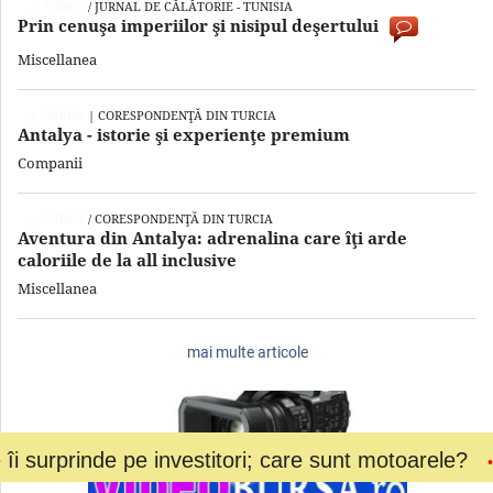
VIDEO
/ JURNAL DE CĂLĂTORIE - TUNISIA
Prin cenuşa imperiilor şi nisipul deşertului
Miscellanea
VIDEO
| CORESPONDENŢĂ DIN TURCIA
Antalya - istorie şi experienţe premium
Companii
VIDEO
/ CORESPONDENŢĂ DIN TURCIA
Aventura din Antalya: adrenalina care îţi arde
caloriile de la all inclusive
Miscellanea
mai multe articole
nde pe investitori; care sunt motoarele?
Poveste