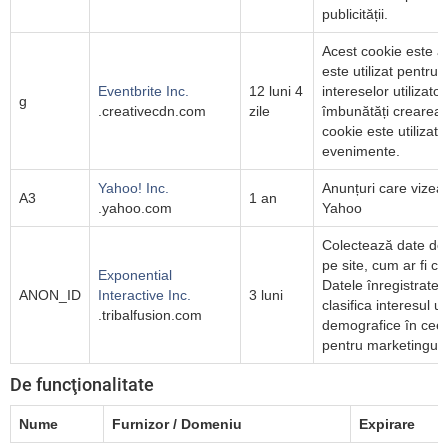
publicității.
Acest cookie este as
este utilizat pentru 
Eventbrite Inc.
12 luni 4
intereselor utilizator
g
.creativecdn.com
zile
îmbunătăți crearea 
cookie este utilizat 
evenimente.
Yahoo! Inc.
Anunțuri care vizea
A3
1 an
.yahoo.com
Yahoo
Colectează date despr
pe site, cum ar fi c
Exponential
Datele înregistrate s
ANON_ID
Interactive Inc.
3 luni
clasifica interesul uti
.tribalfusion.com
demografice în ceea
pentru marketingul v
De funcţionalitate
Nume
Furnizor / Domeniu
Expirare