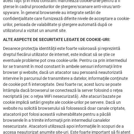
acest fapt şi în mod constant marchează cookie-urile pentru a fi
şterse în cadrul procedurilor de ştergere/scanare anti-virus/anti-
spyware. În general browserele au integrate setări de
confidenţialitate care furnizează diferite nivele de acceptare a cookie-
urilor, perioada de valabilitate şi ştergere automată după ce
utilizatorul a vizitat un anumit site.
ALTE ASPECTE DE SECURITATE LEGATE DE COOKIE-URI:
Deoarece protecţia identităţii este foarte valoroasă şi reprezintă
dreptul fiecărui utilizator de internet, este indicat să se ştie ce
eventuale probleme pot crea cookie-urile. Pentru ca prin intermediul
lor se transmit în mod constant în ambele sensuri informaţii între
browser şi website, dacă un atacator sau persoană neautorizată
intervine în parcursul de transmitere a datelor, informaţiile conţinute
de cookie pot fi interceptate. Desi foarte rar, acest lucru se poate
întâmpla dacă browserul se conectează la server folosind o reţea
necriptată (ex: o reţea WiFi nesecurizată). Alte atacuri bazate pe
cookie implică setări greşite ale cookie-urilor pe servere. Dacă un
website nu solicită browserului să folosească doar canale criptate,
atacatorii pot folosi această vulnerabilitate pentru a păcăli
browserele în a trimite informaţii prin intermediul canalelor
nesecurizate. Atacatorii utilizează apoi informaţiile în scopuri de a
accesa neautorizat anumite site-uri. Este foarte important să fii atent