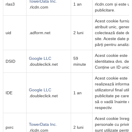
TowerData Inc.
rlas3
1 an
rlcdn.com și este uti
.rlcdn.com
publicitare.
Acest cookie furnize
atribuit unic, gener
uid
.adform.net
2 luni
colectează date des
site. Aceste date pot
părți pentru analiză 
Acest cookie este s
Google LLC
59
DSID
identitatea dvs. de u
.doubleclick.net
minute
Conține un ID unic h
Acest cookie este se
realizează informaț
Google LLC
utilizatorul final uti
IDE
1 an
.doubleclick.net
publicitate pe care ut
să o vadă înainte de 
respectiv.
Acest cookie înregi
TowerData Inc.
personale cu privire 
pxrc
2 luni
.rlcdn.com
sunt utilizate pentr