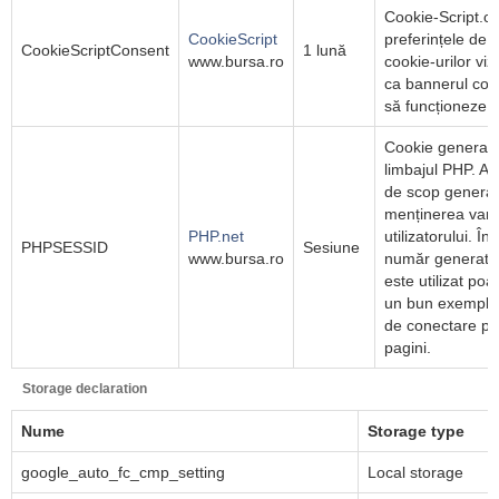
Cookie-Script.c
CookieScript
preferințele de
CookieScriptConsent
1 lună
www.bursa.ro
cookie-urilor viz
ca bannerul coo
să funcționeze c
Cookie generat d
limbajul PHP. Ac
de scop general 
menținerea varia
PHP.net
utilizatorului. Î
PHPSESSID
Sesiune
www.bursa.ro
număr generat a
este utilizat poat
un bun exemplu 
de conectare pen
pagini.
Storage declaration
Nume
Storage type
google_auto_fc_cmp_setting
Local storage