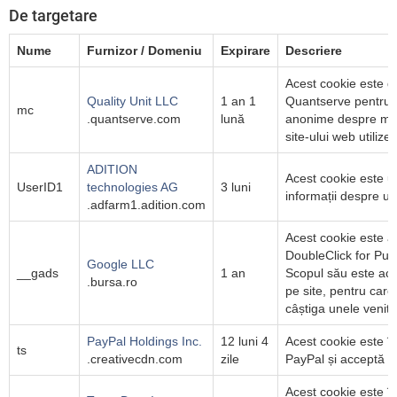
De targetare
Nume
Furnizor / Domeniu
Expirare
Descriere
Acest cookie este de
Quality Unit LLC
1 an 1
Quantserve pentru a
mc
.quantserve.com
lună
anonime despre modu
site-ului web utilizea
ADITION
Acest cookie este ut
UserID1
technologies AG
3 luni
informații despre un 
.adfarm1.adition.com
Acest cookie este as
DoubleClick for Pub
Google LLC
__gads
1 an
Scopul său este ace
.bursa.ro
pe site, pentru care
câștiga unele venitur
PayPal Holdings Inc.
12 luni 4
Acest cookie este în
ts
.creativecdn.com
zile
PayPal și acceptă ser
Acest cookie este în