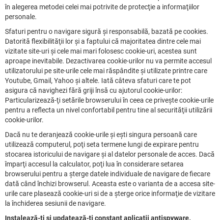
în alegerea metodei celei mai potrivite de protecţie a informaţiilor
personale.
Sfaturi pentru o navigare sigură şi responsabilă, bazată pe cookies.
Datorită flexibilităţii lor şi a faptului că majoritatea dintre cele mai
vizitate site-uri şi cele mai mari folosesc cookie-uri, acestea sunt
aproape inevitabile. Dezactivarea cookie-urilor nu va permite accesul
utilizatorului pe site-urile cele mai răspândite şi utilizate printre care
Youtube, Gmail, Yahoo şi altele. Iată câteva sfaturi care te pot
asigura că navighezi fără griji însă cu ajutorul cookie-urilor:
Particularizează-ţi setările browserului în ceea ce priveşte cookie-urile
pentru a reflecta un nivel confortabil pentru tine al securităţii utilizării
cookie-urilor.
Dacă nu te deranjează cookie-urile şi eşti singura persoană care
utilizează computerul, poţi seta termene lungi de expirare pentru
stocarea istoricului de navigare şi al datelor personale de acces. Dacă
împarţi accesul la calculator, poţi lua în considerare setarea
browserului pentru a şterge datele individuale de navigare de fiecare
dată când închizi browserul. Aceasta este o varianta de a accesa site-
urile care plasează cookie-uri si de a şterge orice informaţie de vizitare
la închiderea sesiunii de navigare.
Instalează-ţi şi updatează-ţi constant aplicaţii antispyware.