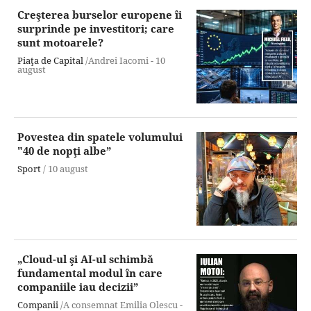
Creşterea burselor europene îi
surprinde pe investitori; care
sunt motoarele?
Piaţa de Capital
/Andrei Iacomi -
10
august
Povestea din spatele volumului
"40 de nopţi albe”
Sport
/
10 august
„Cloud-ul şi AI-ul schimbă
fundamental modul în care
companiile iau decizii”
Companii
/A consemnat Emilia Olescu -