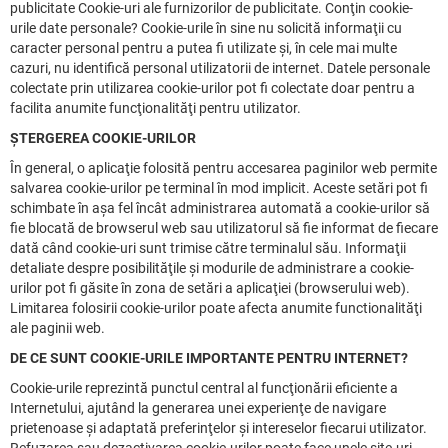
publicitate Cookie-uri ale furnizorilor de publicitate. Conţin cookie-
urile date personale? Cookie-urile în sine nu solicită informaţii cu
caracter personal pentru a putea fi utilizate şi, în cele mai multe
cazuri, nu identifică personal utilizatorii de internet. Datele personale
colectate prin utilizarea cookie-urilor pot fi colectate doar pentru a
facilita anumite funcţionalităţi pentru utilizator.
ŞTERGEREA COOKIE-URILOR
În general, o aplicaţie folosită pentru accesarea paginilor web permite
salvarea cookie-urilor pe terminal în mod implicit. Aceste setări pot fi
schimbate în aşa fel încât administrarea automată a cookie-urilor să
fie blocată de browserul web sau utilizatorul să fie informat de fiecare
dată când cookie-uri sunt trimise către terminalul său. Informaţii
detaliate despre posibilităţile şi modurile de administrare a cookie-
urilor pot fi găsite în zona de setări a aplicaţiei (browserului web).
Limitarea folosirii cookie-urilor poate afecta anumite functionalităţi
ale paginii web.
DE CE SUNT COOKIE-URILE IMPORTANTE PENTRU INTERNET?
Cookie-urile reprezintă punctul central al funcţionării eficiente a
Internetului, ajutând la generarea unei experienţe de navigare
prietenoase şi adaptată preferinţelor şi intereselor fiecarui utilizator.