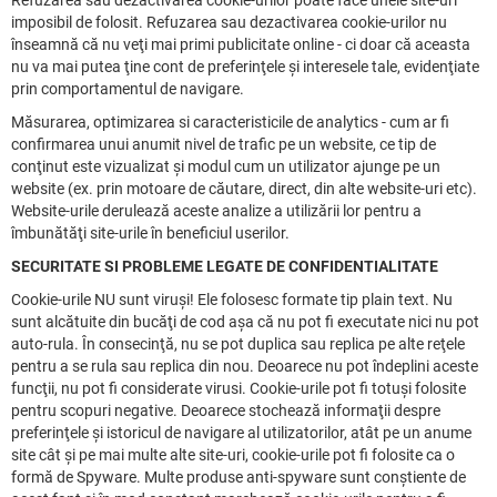
Refuzarea sau dezactivarea cookie-urilor poate face unele site-uri
imposibil de folosit. Refuzarea sau dezactivarea cookie-urilor nu
înseamnă că nu veţi mai primi publicitate online - ci doar că aceasta
nu va mai putea ţine cont de preferinţele şi interesele tale, evidenţiate
prin comportamentul de navigare.
Măsurarea, optimizarea si caracteristicile de analytics - cum ar fi
confirmarea unui anumit nivel de trafic pe un website, ce tip de
conţinut este vizualizat şi modul cum un utilizator ajunge pe un
website (ex. prin motoare de căutare, direct, din alte website-uri etc).
Website-urile derulează aceste analize a utilizării lor pentru a
îmbunătăţi site-urile în beneficiul userilor.
SECURITATE SI PROBLEME LEGATE DE CONFIDENTIALITATE
Cookie-urile NU sunt viruşi! Ele folosesc formate tip plain text. Nu
sunt alcătuite din bucăţi de cod aşa că nu pot fi executate nici nu pot
auto-rula. În consecinţă, nu se pot duplica sau replica pe alte reţele
pentru a se rula sau replica din nou. Deoarece nu pot îndeplini aceste
funcţii, nu pot fi considerate virusi. Cookie-urile pot fi totuşi folosite
pentru scopuri negative. Deoarece stochează informaţii despre
preferinţele şi istoricul de navigare al utilizatorilor, atât pe un anume
site cât şi pe mai multe alte site-uri, cookie-urile pot fi folosite ca o
formă de Spyware. Multe produse anti-spyware sunt conştiente de