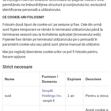
permitându-ne îmbunătăţirea structurii şi conţinutului lor, excluzând
identificarea personală a utilizatorului.
CE COOKIE-URI FOLOSIM?
Folosim două tipuri de cookie-uri: pe sesiune şi fixe. Cele din urmă
sunt fişiere temporare ce rămân în terminalul utilizatorului până la
terminarea sesiunii sau la închiderea aplicaţiei (browserului web).
Fişierele fixe rămân pe terminalul utilizatorului pe o perioadă în
parametrii cookie-ului sau până sunt şterse manual de utilizator.
Mai jos regăsiţi descrierea cookie-urilor ce pot fi folosite pentru
fiecare opţiune.
Strict necesare
Furnizor /
Nume
Expirare
Descriere
Domeniu
Simplifi
suid
Holdings Inc.
1 an
Pentru a stoca u
.simpli.fi
Acest cookie este