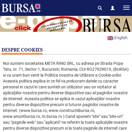
English
DESPRE COOKIES
Noi suntem societatea META RING SRL, cu adresa pe Strada Popa
Tatu, nr. 71, Sector 1, Bucuresti, Romania, CUI RO27929019, (BURSA)
si va uram bun venit la Politica noastra de Utilizare a Cookie-urilor.
Aceasta politica explica in ce fel va prelucram datele cu caracter
personal in cazul in care sunteti un utilizator sau un vizitator al
aplicaţiilor noastre pentru diverse dispozitive sau al paginilor noastre
de internet. Aceasta politica se aplica in cazul aplicaţiilor noastre
pentru diverse dispozitive precum si tuturor paginilor noastre de
internet. (www.bursa.ro, www.constructiibursa.ro,
www.anuntbursa.ro, m.bursa.ro ) Cand spunem "site" sau "site-uri"
sau "paginile web" sau "aplicatii" ne referim la toate aplicaţiile noastre
pentru diverse dispozitive precum si la toate paginile de internet care