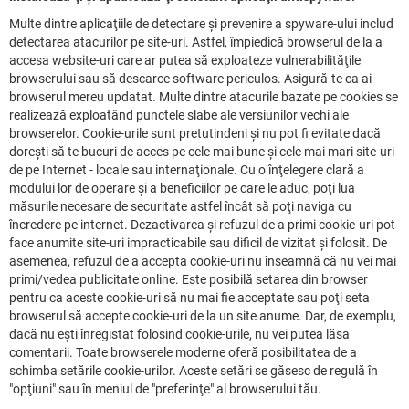
Multe dintre aplicaţiile de detectare şi prevenire a spyware-ului includ
detectarea atacurilor pe site-uri. Astfel, împiedică browserul de la a
accesa website-uri care ar putea să exploateze vulnerabilităţile
browserului sau să descarce software periculos. Asigură-te ca ai
browserul mereu updatat. Multe dintre atacurile bazate pe cookies se
realizează exploatând punctele slabe ale versiunilor vechi ale
browserelor. Cookie-urile sunt pretutindeni şi nu pot fi evitate dacă
doreşti să te bucuri de acces pe cele mai bune şi cele mai mari site-uri
de pe Internet - locale sau internaţionale. Cu o înţelegere clară a
modului lor de operare şi a beneficiilor pe care le aduc, poţi lua
măsurile necesare de securitate astfel încât să poţi naviga cu
încredere pe internet. Dezactivarea şi refuzul de a primi cookie-uri pot
face anumite site-uri impracticabile sau dificil de vizitat şi folosit. De
asemenea, refuzul de a accepta cookie-uri nu înseamnă că nu vei mai
primi/vedea publicitate online. Este posibilă setarea din browser
pentru ca aceste cookie-uri să nu mai fie acceptate sau poţi seta
browserul să accepte cookie-uri de la un site anume. Dar, de exemplu,
dacă nu eşti înregistat folosind cookie-urile, nu vei putea lăsa
comentarii. Toate browserele moderne oferă posibilitatea de a
schimba setările cookie-urilor. Aceste setări se găsesc de regulă în
"opţiuni" sau în meniul de "preferinţe" al browserului tău.