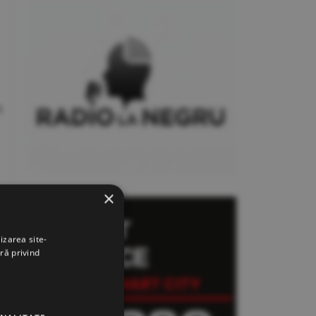
s
×
izarea site-
ră privind
s