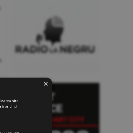
i
u
×
izarea site-
ră privind