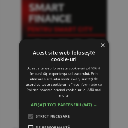
×
Acest site web folosește
cookie-uri
Acest site web folosește cookie-uri pentru a
îmbunătăți experiența utilizatorului. Prin
utilizarea site-ului nostru web, sunteți de
acord cu toate cookie-urile în conformitate cu
Politica noastră privind cookie-urile.
Află mai
multe
AFIȘAȚI TOȚI PARTENERII
(847) →
STRICT NECESARE
DE PERFORMANȚĂ