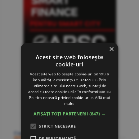
×
Acest site web folosește
cookie-uri
Acest site web folosește cookie-uri pentru a
îmbunătăți experiența utilizatorului. Prin
utilizarea site-ului nostru web, sunteți de
acord cu toate cookie-urile în conformitate cu
Politica noastră privind cookie-urile.
Află mai
multe
AFIȘAȚI TOȚI PARTENERII
(847) →
STRICT NECESARE
Curs valutar BNR
DE PERFORMANȚĂ