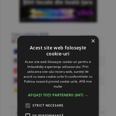
Curs valutar BNR
×
05 Aug. 2026
Acest site web folosește
Euro
5.2489
cookie-uri
Dolar SUA
4.5480
Acest site web folosește cookie-uri pentru a
îmbunătăți experiența utilizatorului. Prin
Franc elveţian
5.6210
utilizarea site-ului nostru web, sunteți de
acord cu toate cookie-urile în conformitate cu
Liră sterlină
6.1244
Politica noastră privind cookie-urile.
Află mai
multe
Gram de aur
607.9521
AFIȘAȚI TOȚI PARTENERII
(847) →
convertor valutar
STRICT NECESARE
»
DE PERFORMANȚĂ