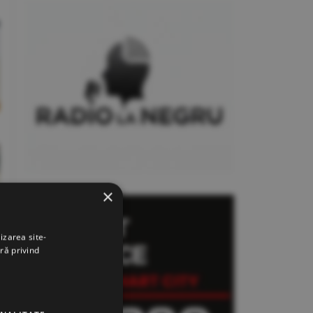
×
izarea site-
ră privind