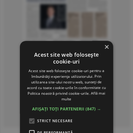
×
Acest site web folosește
cookie-uri
Acest site web folosește cookie-uri pentru a
îmbunătăți experiența utilizatorului. Prin
utilizarea site-ului nostru web, sunteți de
acord cu toate cookie-urile în conformitate cu
Politica noastră privind cookie-urile.
Află mai
multe
AFIȘAȚI TOȚI PARTENERII
(847) →
Consultă arhiva ziarului
STRICT NECESARE
DE PERFORMANȚĂ