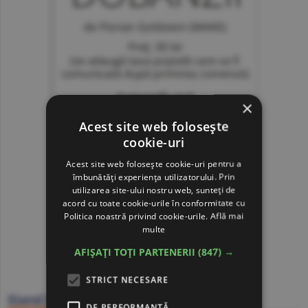
×
Acest site web folosește
cookie-uri
Acest site web folosește cookie-uri pentru a
îmbunătăți experiența utilizatorului. Prin
utilizarea site-ului nostru web, sunteți de
acord cu toate cookie-urile în conformitate cu
Politica noastră privind cookie-urile.
Află mai
multe
AFIȘAȚI TOȚI PARTENERII
(847) →
STRICT NECESARE
Ziarul BURSA
DE PERFORMANȚĂ