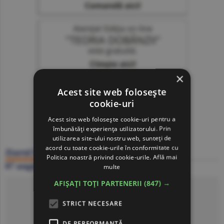
×
Acest site web folosește
cookie-uri
Acest site web folosește cookie-uri pentru a
îmbunătăți experiența utilizatorului. Prin
utilizarea site-ului nostru web, sunteți de
acord cu toate cookie-urile în conformitate cu
Ziarul BURSA
Politica noastră privind cookie-urile.
Află mai
07 august
multe
AFIȘAȚI TOȚI PARTENERII
(847) →
Click să citeşti ziarul
STRICT NECESARE
DE PERFORMANȚĂ