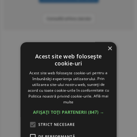
Consultă arhiva ziarului
×
Acest site web folosește
cookie-uri
Acest site web folosește cookie-uri pentru a
îmbunătăți experiența utilizatorului. Prin
utilizarea site-ului nostru web, sunteți de
acord cu toate cookie-urile în conformitate cu
Politica noastră privind cookie-urile.
Află mai
multe
AFIȘAȚI TOȚI PARTENERII
(847) →
STRICT NECESARE
DE PERFORMANȚĂ