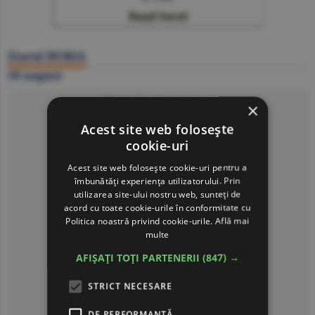
Ziarul BURSA
10 august
Click să citeşti ziarul
×
Acest site web folosește
cookie-uri
Acest site web folosește cookie-uri pentru a
îmbunătăți experiența utilizatorului. Prin
utilizarea site-ului nostru web, sunteți de
acord cu toate cookie-urile în conformitate cu
Politica noastră privind cookie-urile.
Află mai
multe
AFIȘAȚI TOȚI PARTENERII
(847) →
STRICT NECESARE
DE PERFORMANȚĂ