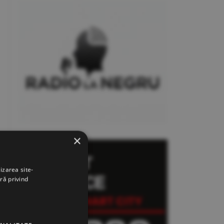
×
izarea site-
ră privind