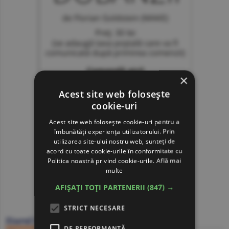
×
Acest site web folosește
cookie-uri
Acest site web folosește cookie-uri pentru a
îmbunătăți experiența utilizatorului. Prin
utilizarea site-ului nostru web, sunteți de
acord cu toate cookie-urile în conformitate cu
Politica noastră privind cookie-urile.
Află mai
multe
AFIȘAȚI TOȚI PARTENERII
(847) →
STRICT NECESARE
Ziarul BURSA
DE PERFORMANȚĂ