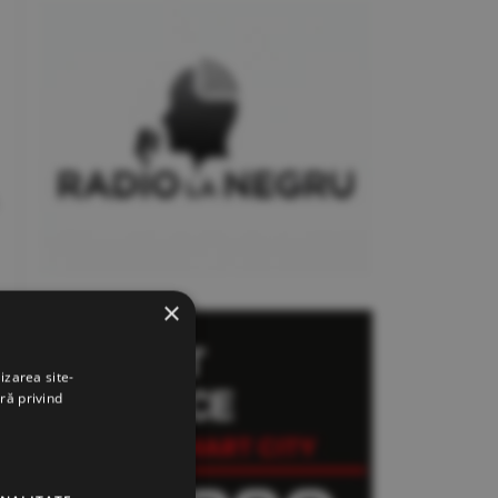
×
izarea site-
i
ră privind