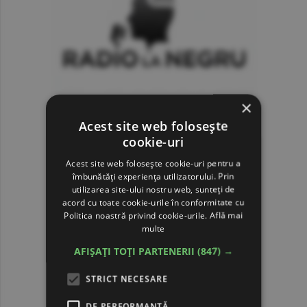
×
Acest site web folosește
cookie-uri
Acest site web folosește cookie-uri pentru a
îmbunătăți experiența utilizatorului. Prin
utilizarea site-ului nostru web, sunteți de
acord cu toate cookie-urile în conformitate cu
Politica noastră privind cookie-urile.
Află mai
multe
AFIȘAȚI TOȚI PARTENERII
(847) →
STRICT NECESARE
DE PERFORMANȚĂ