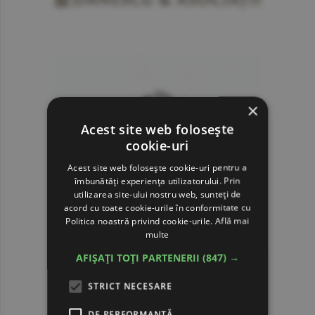
×
Acest site web folosește
cookie-uri
Acest site web folosește cookie-uri pentru a
îmbunătăți experiența utilizatorului. Prin
utilizarea site-ului nostru web, sunteți de
acord cu toate cookie-urile în conformitate cu
Politica noastră privind cookie-urile.
Află mai
multe
AFIȘAȚI TOȚI PARTENERII
(847) →
STRICT NECESARE
DE PERFORMANȚĂ