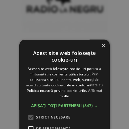
×
Acest site web folosește
cookie-uri
Acest site web folosește cookie-uri pentru a
îmbunătăți experiența utilizatorului. Prin
utilizarea site-ului nostru web, sunteți de
acord cu toate cookie-urile în conformitate cu
Politica noastră privind cookie-urile.
Află mai
multe
AFIȘAȚI TOȚI PARTENERII
(847) →
STRICT NECESARE
DE PERFORMANȚĂ