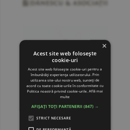
×
Acest site web folosește
cookie-uri
Acest site web folosește cookie-uri pentru a
îmbunătăți experiența utilizatorului. Prin
utilizarea site-ului nostru web, sunteți de
acord cu toate cookie-urile în conformitate cu
Politica noastră privind cookie-urile.
Află mai
multe
AFIȘAȚI TOȚI PARTENERII
(847) →
STRICT NECESARE
DE PERFORMANȚĂ