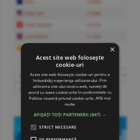
Euro
5.2489
Dolar SUA
4.5480
Franc elveţian
5.6210
Liră sterlină
6.1244
×
Gram de aur
607.9521
Acest site web folosește
cookie-uri
convertor valutar
»
Acest site web folosește cookie-uri pentru a
îmbunătăți experiența utilizatorului. Prin
utilizarea site-ului nostru web, sunteți de
=
?
acord cu toate cookie-urile în conformitate cu
Politica noastră privind cookie-urile.
Află mai
multe
mai multe cotaţii valutare
AFIȘAȚI TOȚI PARTENERII
(847) →
STRICT NECESARE
DE PERFORMANȚĂ