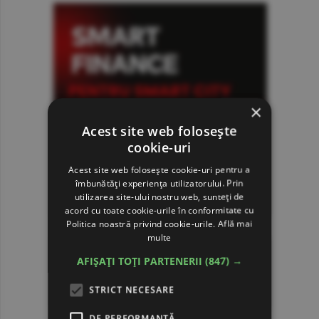
×
Acest site web folosește
cookie-uri
Acest site web folosește cookie-uri pentru a
îmbunătăți experiența utilizatorului. Prin
utilizarea site-ului nostru web, sunteți de
acord cu toate cookie-urile în conformitate cu
Politica noastră privind cookie-urile.
Află mai
multe
AFIȘAȚI TOȚI PARTENERII
(847) →
STRICT NECESARE
DE PERFORMANȚĂ