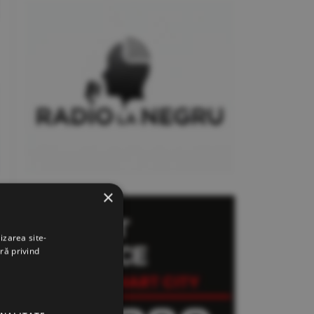
×
izarea site-
ră privind