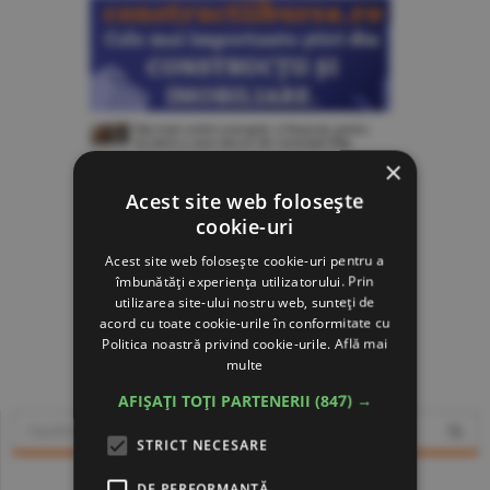
×
Acest site web folosește
cookie-uri
Acest site web folosește cookie-uri pentru a
îmbunătăți experiența utilizatorului. Prin
utilizarea site-ului nostru web, sunteți de
acord cu toate cookie-urile în conformitate cu
Politica noastră privind cookie-urile.
Află mai
www.constructiibursa.ro
multe
AFIȘAȚI TOȚI PARTENERII
(847) →
STRICT NECESARE
DE PERFORMANȚĂ