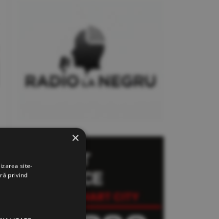
×
izarea site-
ră privind