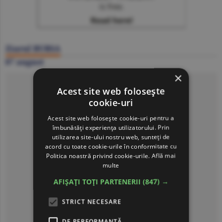
Ziarul BURSA
07 august
×
Click să citeşti ziarul
Acest site web folosește
cookie-uri
Acest site web folosește cookie-uri pentru a
îmbunătăți experiența utilizatorului. Prin
utilizarea site-ului nostru web, sunteți de
acord cu toate cookie-urile în conformitate cu
Politica noastră privind cookie-urile.
Află mai
multe
AFIȘAȚI TOȚI PARTENERII
(847) →
STRICT NECESARE
DE PERFORMANȚĂ